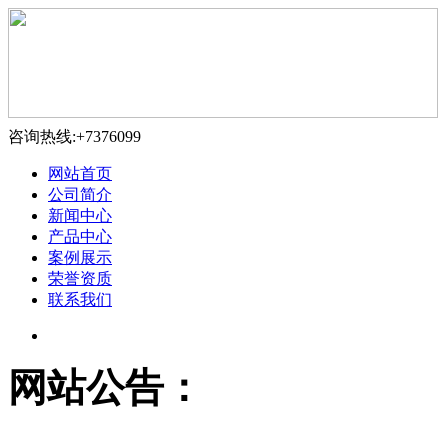
咨询热线:+7376099
网站首页
公司简介
新闻中心
产品中心
案例展示
荣誉资质
联系我们
网站公告：