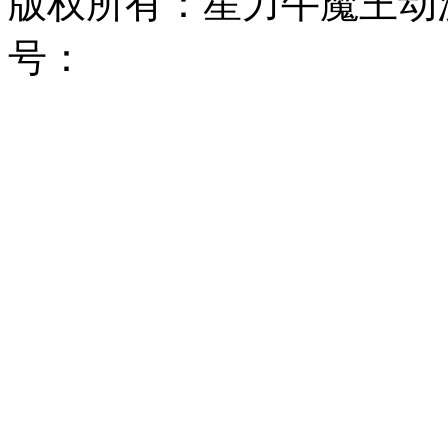
版权所有：星力牛魔王动漫
号：