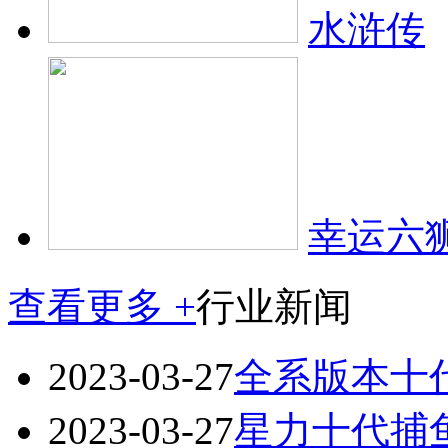
水浒传
幸运六
查看更多 +
行业新闻
2023-03-27
全系版本十
2023-03-27
星力十代捕