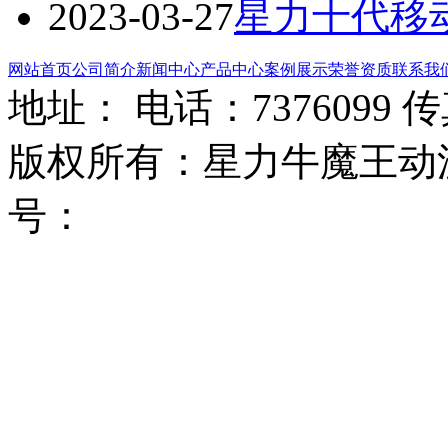
2023-03-27
星力十代移
网站首页
公司简介
新闻中心
产品中心
案例展示
荣誉资质
联系我
地址： 电话：7376099 
版权所有：星力牛魔王动漫
号：