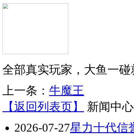
全部真实玩家，大鱼一碰
上一条：
牛魔王
【返回列表页】
新闻中心
2026-07-27
星力十代信