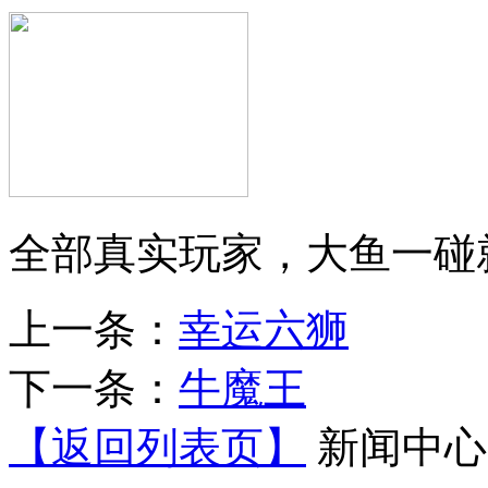
全部真实玩家，大鱼一碰
上一条：
幸运六狮
下一条：
牛魔王
【返回列表页】
新闻中心