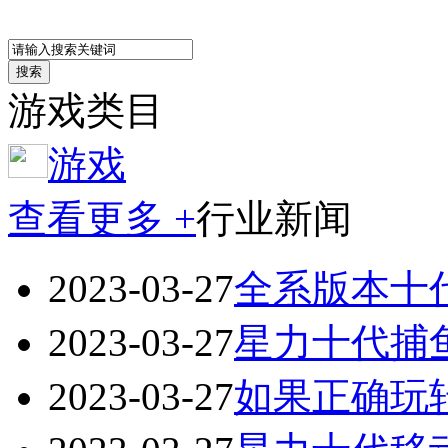
游戏类目
游戏
查看更多 +
行业新闻
2023-03-27
全系版本十
2023-03-27
星力十代捕
2023-03-27
如果正确玩